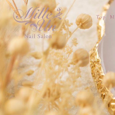
Top
M