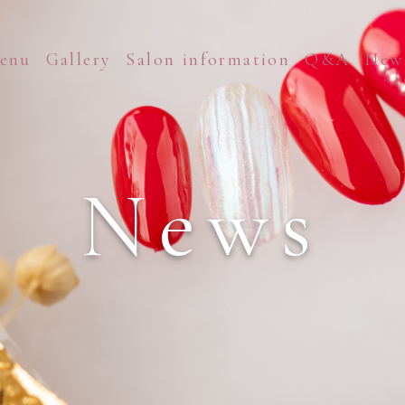
enu
Gallery
Salon information
Q&A
New
News