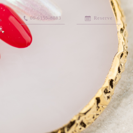
06-6155-8883
Reserve
s